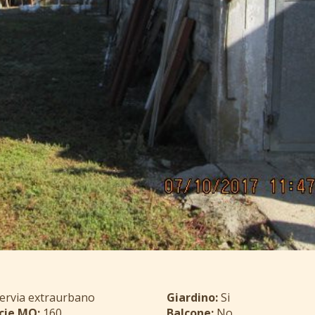
ervia extraurbano
Giardino:
Si
cie MQ:
160
Balcone:
No