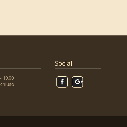
Social
- 19.00
 chiuso