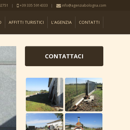
92751
+39 335 5914333
info@agenziabologna.com
O
AFFITTI TURISTICI
L'AGENZIA
CONTATTI
CONTATTACI