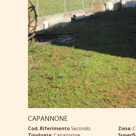
CAPANNONE
Cod. Riferimento
Secondo
Zona:
C
Tipologia:
Capannone
Superfi