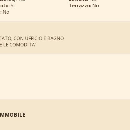
uto:
Si
Terrazzo:
No
:
No
TATO, CON UFFICIO E BAGNO
E LE COMODITA'
 IMMOBILE