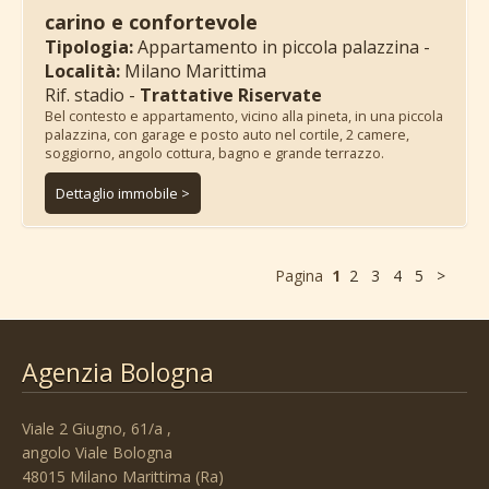
carino e confortevole
Tipologia:
Appartamento in piccola palazzina -
Località:
Milano Marittima
Rif. stadio -
Trattative Riservate
Bel contesto e appartamento, vicino alla pineta, in una piccola
palazzina, con garage e posto auto nel cortile, 2 camere,
soggiorno, angolo cottura, bagno e grande terrazzo.
Dettaglio immobile >
Pagina
1
2
3
4
5
>
Agenzia Bologna
Viale 2 Giugno, 61/a ,
angolo Viale Bologna
48015 Milano Marittima (Ra)